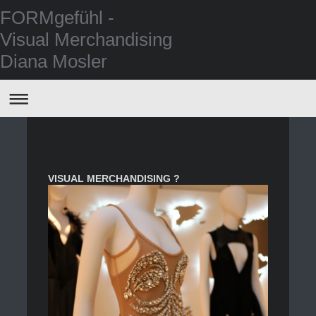
FORMgefühl -
Visual Merchandising
Diana Mosler
VISUAL MERCHANDISING ?