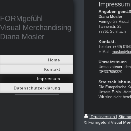
Impressum
Angaben gemäß
FORMgefühl -
Diana Mosler
Formgefühl Visual
Visual Merchandising
Tannenstr. 23
77761 Schiltach
Diana Mosler
Kontakt:
Telefon: (+49) 015
E-Mail:
mosler@fo
Home
Umsatzsteuer:
Umsatzsteuer-Iden
Kontakt
DE307586329
Impressum
Streitschlichtu
Die Europäische Ko
Datenschutzerklärung
Unsere E-Mail-Adr
Wir sind nicht bere
Druckversion
|
Sitem
© Formgefühl Visual Mer