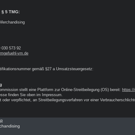
 § 5 TMG:
 Merchandising
9 030 573 92
rmgefuehl-vm.de
tifikationsnummer gemäß §27 a Umsatzsteuergesetz:
ng
mmission stellt eine Plattform zur Online-Streitbeilegung (OS) bereit:
https:/
esse finden Sie oben im Impressum.
it oder verpflichtet, an Streitbeilegungsverfahren vor einer Verbraucherschlich
ap
chandising