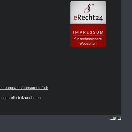
/ec.europa.eu/consumers/odr
.
tungsstelle teilzunehmen.
Login