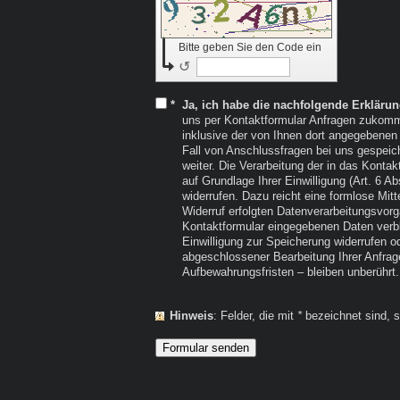
Bitte geben Sie den Code ein
↺
*
Ja, ich habe die nachfolgende Erklär
uns per Kontaktformular Anfragen zukom
inklusive der von Ihnen dort angegebenen
Fall von Anschlussfragen bei uns gespeich
weiter. Die Verarbeitung der in das Kontaktformular eingegebenen Daten erfolgt somit ausschließlich
auf Grundlage Ihrer Einwilligung (Art. 6 A
widerrufen. Dazu reicht eine formlose Mit
Widerruf erfolgten Datenverarbeitungsvorgänge blei
Kontaktformular eingegebenen Daten verble
Einwilligung zur Speicherung widerrufen o
abgeschlossener Bearbeitung Ihrer Anfra
Aufbewahrungsfristen – bleiben unberührt.
Hinweis
: Felder, die mit
*
bezeichnet sind, si