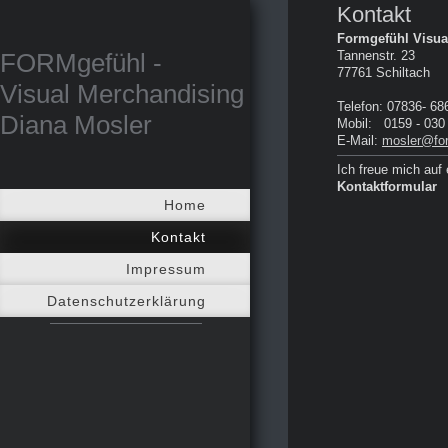
Kontakt
Formgefühl Visua
FORMgefühl -
Tannenstr.
23
77761
Schiltach
Visual Merchandising
Telefon: 07836- 68
Diana Mosler
Mobil: 0159 - 030
E-Mail:
mosler@fo
Ich freue mich auf 
Kontaktformular
Home
Kontakt
Impressum
Datenschutzerklärung