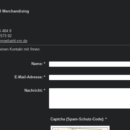
l Merchandising
6 484 9
 573 92
rmgefuehl-vm.de
einen Kontakt mit Ihnen.
Name:
*
E-Mail-Adresse:
*
Nachricht:
*
Captcha (Spam-Schutz-Code): *